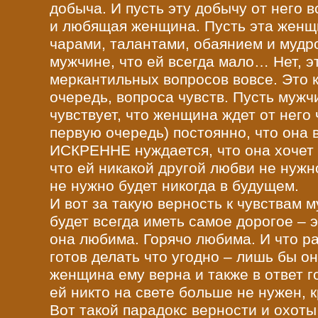
добыча. И пусть эту добычу от него в
и любящая женщина. Пусть эта женщ
чарами, талантами, обаянием и мудр
мужчине, что ей всегда мало… Нет, э
меркантильных вопросов вовсе. Это к
очередь, вопроса чувств. Пусть мужч
чувствует, что женщина ждет от него 
первую очередь) постоянно, что она в
ИСКРЕННЕ нуждается, что она хочет к
что ей никакой другой любви не нужн
не нужно будет никогда в будущем.
И вот за такую верность к чувствам
будет всегда иметь самое дорогое – э
она любима. Горячо любима. И что р
готов делать что угодно – лишь бы он
женщина ему верна и также в ответ г
ей никто на свете больше не нужен, к
Вот такой парадокс верности и охоты 