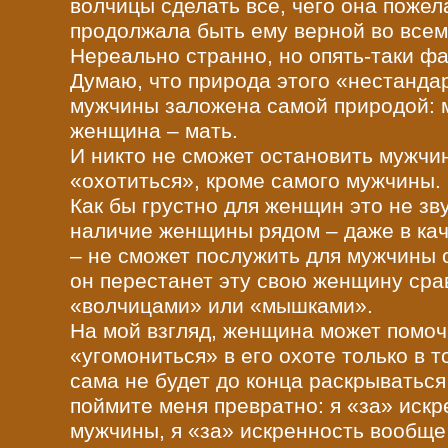
волчицы сделать все, чего она пожел
продолжала быть ему верной во всем
Нереально странно, но опять-таки фа
Думаю, что природа этого «нестанда
мужчины заложена самой природой: м
женщина – мать.
И никто не сможет остановить мужчин
«охотиться», кроме самого мужчины.
Как бы грустно для женщин это не зв
наличие женщины рядом – даже в ка
– не сможет послужить для мужчины 
он перестанет эту свою женщину сра
«волчицами» или «мышками».
На мой взгляд, женщина может помо
«угомониться» в его охоте только в т
сама не будет до конца раскрыватьс
поймите меня превратно: я «за» иск
мужчины, я «за» искренность вообще