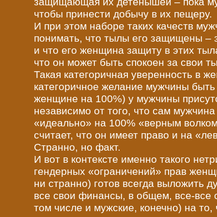
защищающая их детенышей – пока муж
чтобы принести добычу в их пещеру.
И при этом наборе таких качеств муж
понимать, что тылы его защищены –
и что его женщина защиту в этих тыл
что он может быть спокоен за свои т
Такая категоричная уверенность в ж
категоричное желание мужчины быть
женщине на 100%) у мужчины присутс
независимо от того, что сам мужчина
«идеально» на 100% «верным волком»
считает, что он имеет право и на «ле
Странно, но факт.
И вот в контексте именно такого нет
гендерных «ограничений» прав женщи
ни странно) готов всегда выложить ду
все свои финансы, в общем, все-все 
том числе и мужские, конечно) на то,