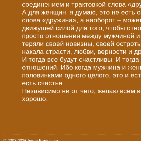
соединением и трактовкой слова «др
А для женщин, я думаю, это не есть
слова «дружина», а наоборот – може
движущей силой для того, чтобы отн
просто отношения между мужчиной и
теряли своей новизны, своей остроты
накала страсти, любви, верности и д
И тогда все будут счастливы. И тогда
отношений. Ибо когда мужчина и жен
половинками одного целого, это и ест
есть счастье.
Независимо ни от чего, желаю всем в
хорошо.
© 2007-2026 Ірина Калінська