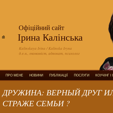
Офіційний сайт
Ірина Калінська
Kalinskaya Irina / Kalinska Iryna
д.е.н., економіст, адвокат, психолог
ПРО МЕНЕ
НОВИНИ
ПУБЛІКАЦІЇ
ПОСЛУГИ
КОУЧІНГ 
ДРУЖИНА: ВЕРНЫЙ ДРУГ И
СТРАЖЕ СЕМЬИ ?