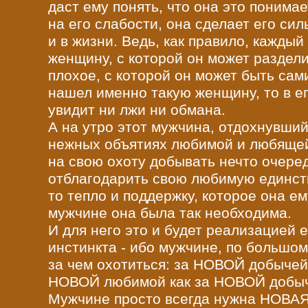
даст ему понять, что она это понимае
на его слабости, она сделает его сил
и в жизни. Ведь, как правило, кажды
женщину, с которой он может раздел
плохое, с которой он может быть сам
нашел именно такую женщину, то в ег
увидит ни лжи ни обмана.
А на утро этот мужчина, отдохнувший
нежных объятиях любимой и любящей
на свою охоту добывать нечто очере
отблагодарить свою любимую единс
то тепло и поддержку, которое она ем
мужчине она была так необходима.
И для него это и будет реализацией 
инстинкта - ибо мужчине, по большом
за чем охотиться: за НОВОЙ добычей
НОВОЙ любимой как за НОВОЙ добы
Мужчине просто всегда нужна НОВА