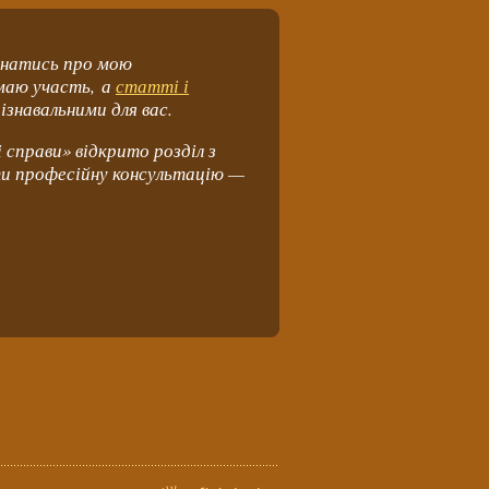
ізнатись про мою
ймаю участь, а
статті і
ізнавальними для вас.
 справи» відкрито розділ з
ти професійну консультацію —