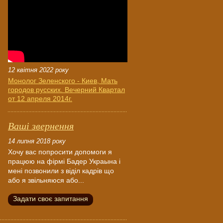
12 квітня 2022 року
Монолог Зеленского - Киев, Мать
городов русских. Вечерний Квартал
от 12 апреля 2014г.
Ваші звернення
14 липня 2018 року
Хочу вас попросити допомоги я
працюю на фірмі Бадер Украына і
мені позвонили з віділ кадрів що
або я звільняюся або...
Задати своє запитання