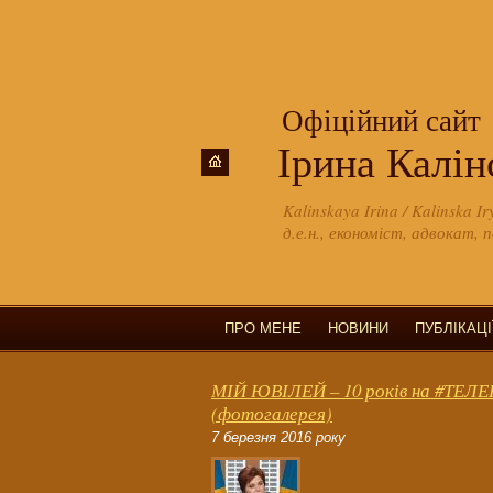
Офіційний сайт
Ірина Калін
Kalinskaya Irina / Kalinska Ir
д.е.н., економіст, адвокат, 
ПРО МЕНЕ
НОВИНИ
ПУБЛІКАЦІ
МІЙ ЮВІЛЕЙ – 10 років на #ТЕЛ
(фотогалерея)
7 березня 2016 року