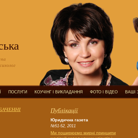
ська
yna
психолог
Ї
ПОСЛУГИ
КОУЧІНГ І ВИКЛАДАННЯ
ФОТО І ВІДЕО
ВАШІ
ЕБАЧЕННІ
Публікації
Юридична газета
№51-52, 2011
Ми поширюємо мирні принципи