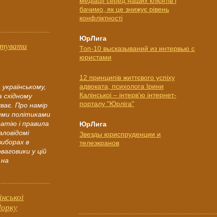
медіації серед наших клієнтів і
бачимо, як це знижує рівень
конфліктності
ЮрЛига
ьтувати
Топ-10 высказываний из интервью с
юристами
12 принципів життєвого успіху
адвоката, психолога Ірини
 українському,
Калінськоі – інтерв'ю інтернет-
а східному
порталу "Юрліга"
уває. Про намір
ними політиками
ратію і правила
ЮрЛига
аловідомі
Звезды юриспруденции и
виборах в
телеэкранов
ваговики у цій
 на
інськоі
Йорку