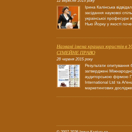
12 вересня 2015 року
Ірина Калінська відвіда
засідання науковоі спіл
украінськоі професури і
Нью Йорку у якості поче
Названі імена кращих юристів в У
СІМЕЙНЕ ПРАВО
28 червня 2015 року
Результати опитування 
затверджені Міжнародн
аудиторською фірмою Г
International Ltd та Аґен
маркетингових дослідже
© 2007-2026 Ірина Калінська