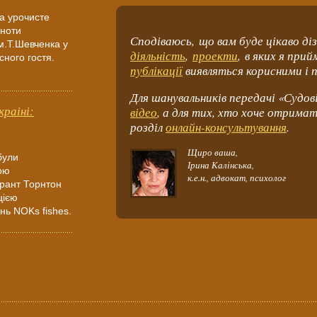
ла урочисте
ьноти
Сподіваюсь, що вам буде цікаво д
м.Т.Шевченка у
діяльність
,
проекти
, в яких я при
сного гостя.
публікації
виявляться корисними і п
Для шанувальників передачі «Судові
краіні:
відео
, а для тих, хто хоче отрима
розділ
онлайн-консультування
.
Щиро ваша,
були
Ірина Калінська,
ою
к.е.н., адвокат, психолог
рант Торнтон
цією
нь NOKs fishes.