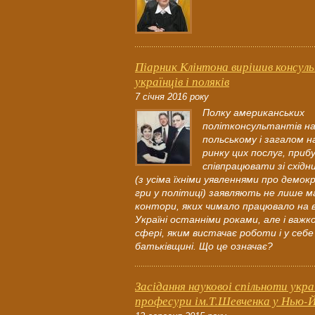
Піарник Клінтона вирішив консул
українців і поляків
7 січня 2016 року
Полку американських
політконсультантів на
польському і загалом н
ринку цих послуг, приб
співпрацювати зі схід
(з усіма їхніми уявленнями про демок
гри у політиці) заявляють не лише м
контори, яких чимало працювало на 
Україні останніми роками, але і важко
сфері, яким вистачає роботи і у себе
батьківщині. Що це означає?
Засідання науковоі спільноти укра
професури ім.Т.Шевченка у Нью-