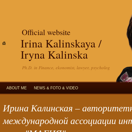
Official website
Irina Kalinskaya /
Iryna Kalinska
Ph.D. in Finance, ekonomist, lawyer, psycholog
ABOUT ME
NEWS & FOTO & VIDEO
Ирина Калинская – авторитет
международной ассоциации ин